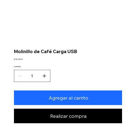
Molinillo de Café Carga USB
Precio
$ 38.900,00
Cantidad
Agregar al carrito
Realizar compra