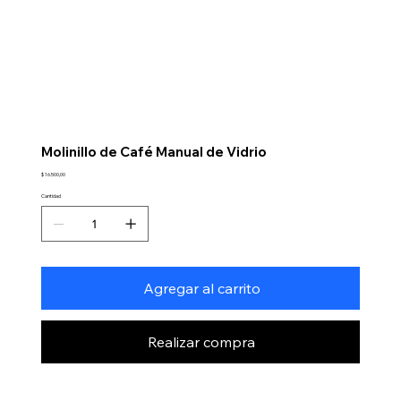
Molinillo de Café Manual de Vidrio
Precio
$ 16.500,00
Cantidad
Agregar al carrito
Realizar compra