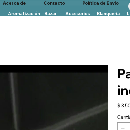
Acerca de
Contacto
Política de Envío
   -    Aromatización   -
P
in
Precio
$ 3.5
Cant