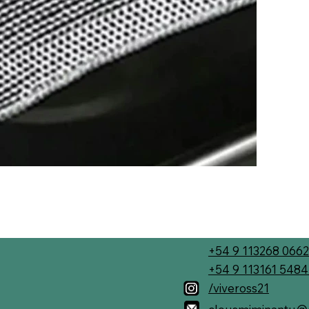
+54 9 113268 0662
+54 9 113161 548
/viveross21