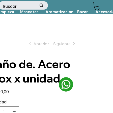
Anterior
Siguiente
año de. Acero
ox x unidad
00,00
idad