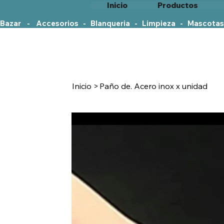
Inicio
Productos
Bazar    -    Accesorios   -   Blanqueria   -   Limpieza   -   Mascotas
Inicio
>
Paño de. Acero inox x unidad