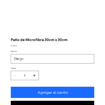
Paño de Microfibra 30cm x 30cm
Precio
$ 1.800,00
Elegir color
Cantidad
Agregar al carrito