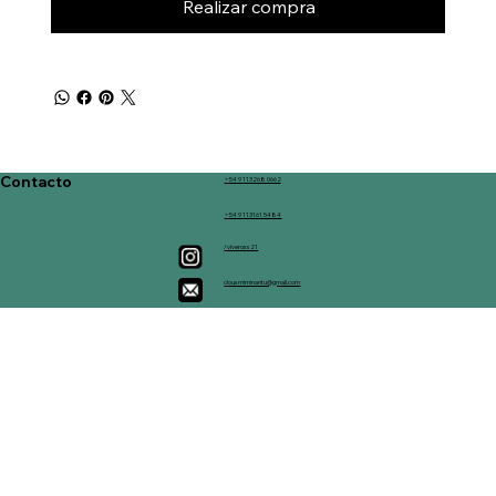
Realizar compra
Contacto
+54 9 113268 0662
+54 9 113161 5484
/viveross21
clousmiminantu@gmail.com