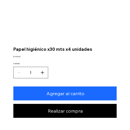
Papel higiénico x30 mts x4 unidades
Precio
$ 4.000,00
Cantidad
Agregar al carrito
Realizar compra