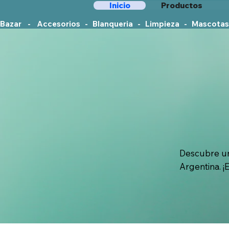
Inicio
Productos
Bazar    -    Accesorios   -   Blanqueria   -   Limpieza   -   Mascotas
Descubre un
Argentina. ¡