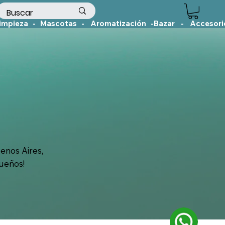
enos Aires,
sueños!