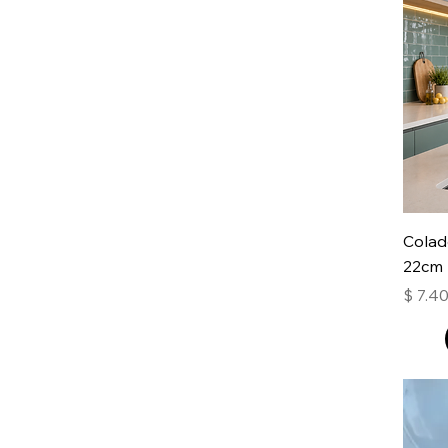
Colad
22cm
Precio
$ 7.4