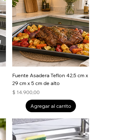
Fuente Asadera Teflon 42,5 cm x
29 cm x 5 cm de alto
Precio
$ 14.900,00
Agregar al carrito