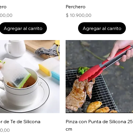
ero
Perchero
Precio
900,00
$ 10.900,00
Agregar al carrito
Agregar al carrito
r de Te de Silicona
Pinza con Punta de Silicona 25
cm
00,00