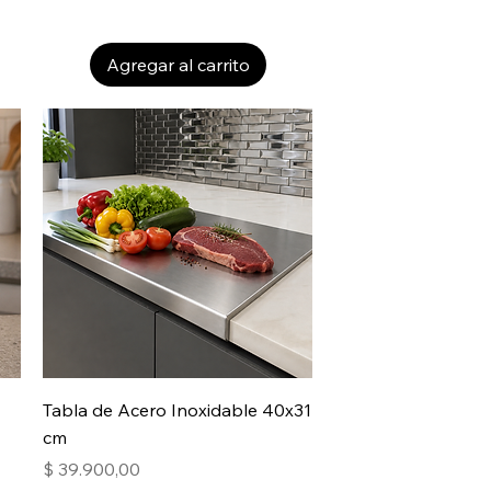
Agregar al carrito
Tabla de Acero Inoxidable 40x31
cm
Precio
$ 39.900,00