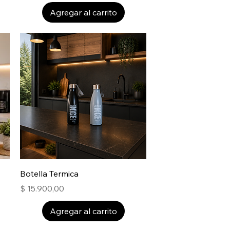
Agregar al carrito
Botella Termica
Precio
$ 15.900,00
Agregar al carrito