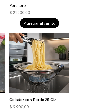
Perchero
Precio
$ 21.500,00
Agregar al carrito
Colador con Borde 25 CM
Precio
$ 9.900,00