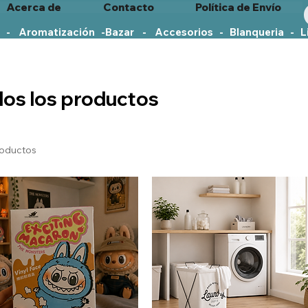
Acerca de
Contacto
Política de Envío
   -    Aromatización   -
os los productos
roductos