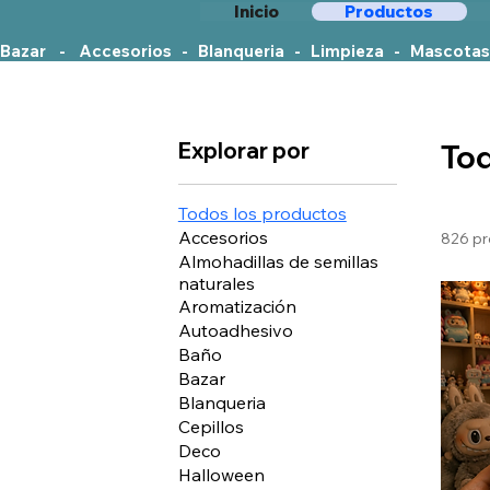
Inicio
Productos
Bazar    -    Accesorios   -   Blanqueria   -   Limpieza   -   Mascotas
Explorar por
Tod
Todos los productos
Accesorios
826 p
Almohadillas de semillas
naturales
Aromatización
Autoadhesivo
Baño
Bazar
Blanqueria
Cepillos
Deco
Halloween