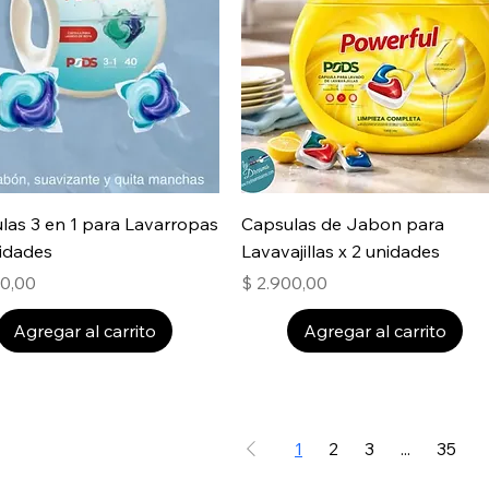
las 3 en 1 para Lavarropas
Capsulas de Jabon para
nidades
Lavavajillas x 2 unidades
Precio
00,00
$ 2.900,00
Agregar al carrito
Agregar al carrito
1
2
3
...
35