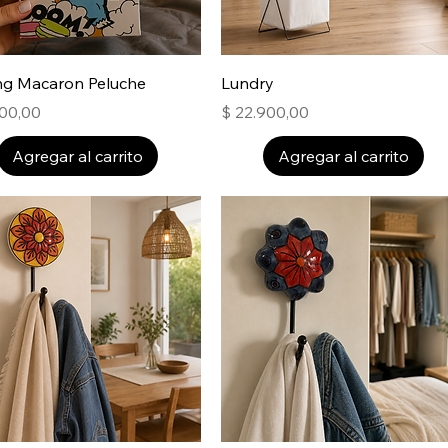
ing Macaron Peluche
Lundry
Precio
900,00
$ 22.900,00
Agregar al carrito
Agregar al carrito