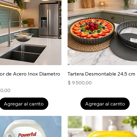
or de Acero Inox Diametro
Tartera Desmontable 24,5 cm
Precio
$ 9.500,00
00,00
Agregar al carrito
Agregar al carrito