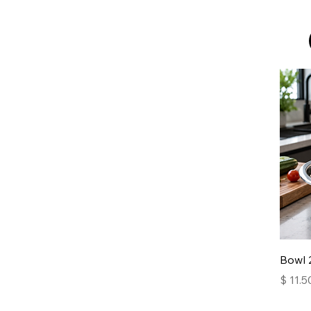
Bowl 
Precio
$ 11.