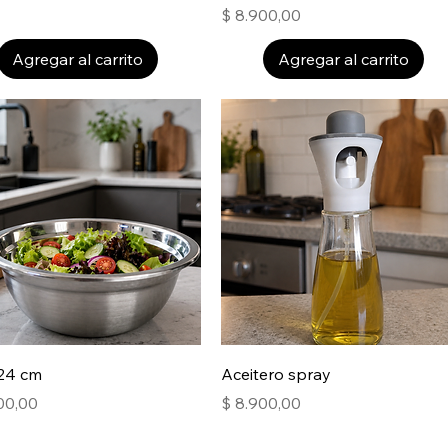
Precio
$ 8.900,00
Agregar al carrito
Agregar al carrito
24 cm
Aceitero spray
Precio
500,00
$ 8.900,00