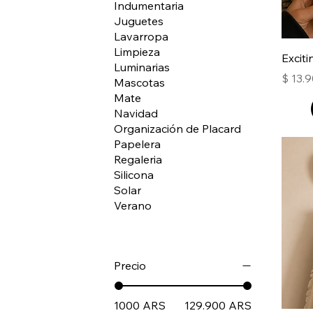
Indumentaria
Juguetes
Lavarropa
Limpieza
Excit
Luminarias
Precio
$ 13.
Mascotas
Mate
Navidad
Organización de Placard
Papelera
Regaleria
Silicona
Solar
Verano
Precio
1000 ARS
129.900 ARS