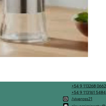
+54 9 113268 0662
+54 9 113161 548
/viveross21