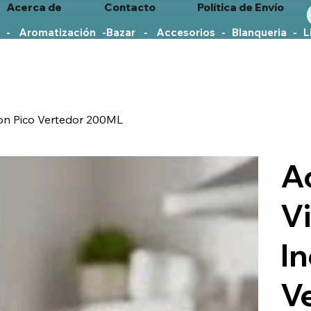
Acerca de
Contacto
Política de Envío
   -    Aromatización   -
con Pico Vertedor 200ML
A
Vi
In
V