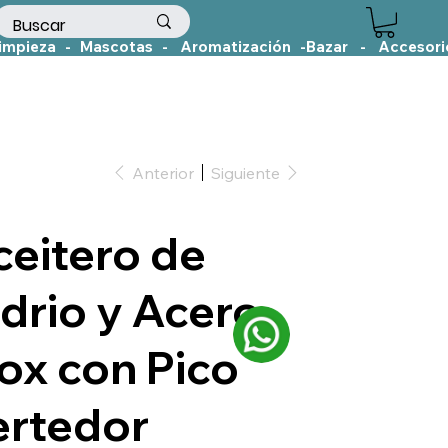
Anterior
Siguiente
ceitero de
drio y Acero
ox con Pico
ertedor