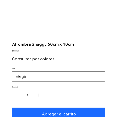
Alfombra Shaggy 60cm x 40cm
Precio
$ 10.500,00
Consultar por colores
Elegir
Cantidad
Agregar al carrito