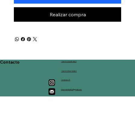
Realizar compra
Contacto
+54 9 113268 0662
+54 9 113161 5484
/viveross21
clousmiminantu@gmail.com