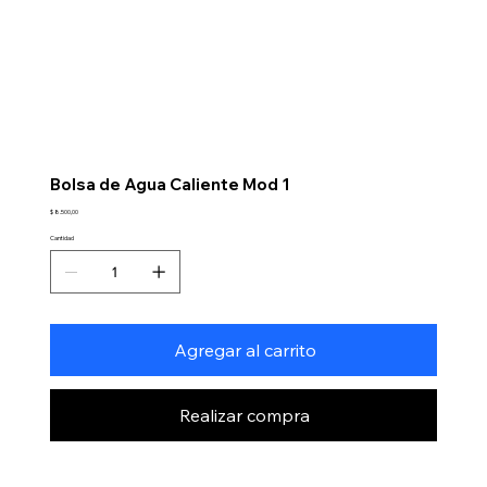
Bolsa de Agua Caliente Mod 1
Precio
$ 8.500,00
Cantidad
Agregar al carrito
Realizar compra