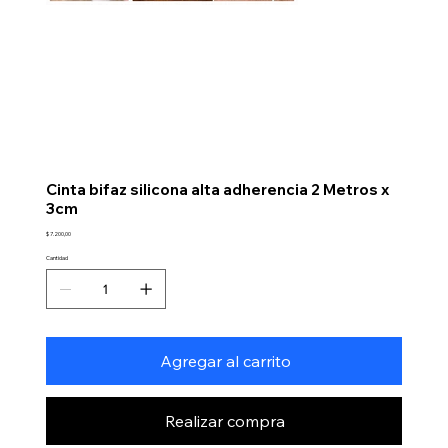
Cinta bifaz silicona alta adherencia 2 Metros x
3cm
Precio
$ 7.200,00
Cantidad
Agregar al carrito
Realizar compra