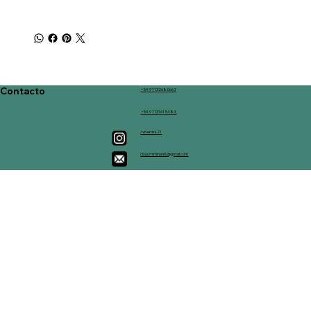
Contacto
+54 9 113268 0662
+54 9 113161 5484
/viveross21
clousmiminantu@gmail.com