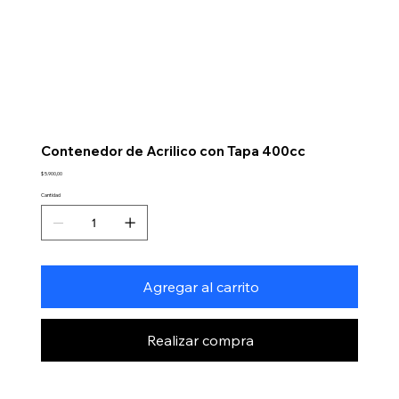
Contenedor de Acrilico con Tapa 400cc
Precio
$ 5.900,00
Cantidad
Agregar al carrito
Realizar compra