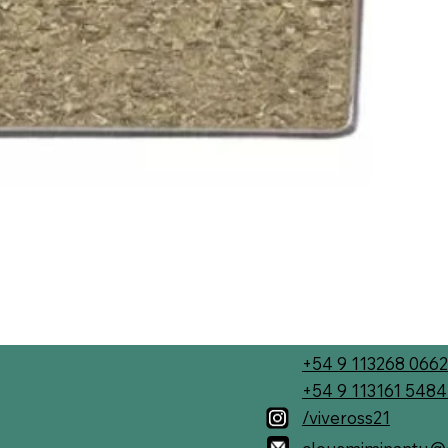
+54 9 113268 0662
+54 9 113161 548
/viveross21