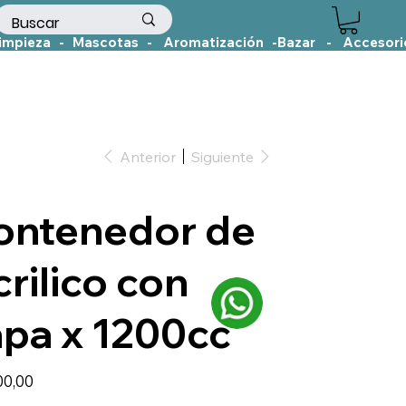
Anterior
Siguiente
ontenedor de
rilico con
apa x 1200cc
00,00