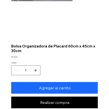
Bolsa Organizadora de Placard 60cm x 45cm x
30cm
Precio
$ 8.900,00
Cantidad
Agregar al carrito
Realizar compra