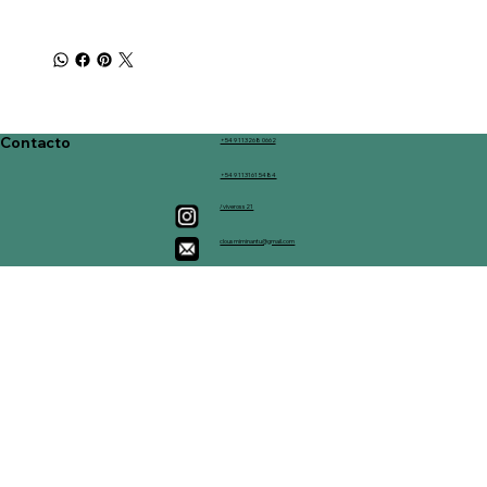
Contacto
+54 9 113268 0662
+54 9 113161 5484
/viveross21
clousmiminantu@gmail.com