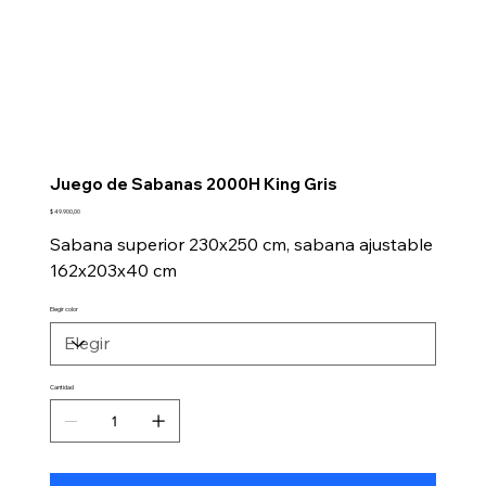
Juego de Sabanas 2000H King Gris
Precio
$ 49.900,00
Sabana superior 230x250 cm, sabana ajustable
162x203x40 cm
Elegir color
Cantidad