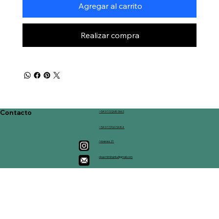
Agregar al carrito
Realizar compra
Contacto
+54 9 113268 0662
+54 9 113161 5484
/viveross21
clousmiminantu@gmail.com