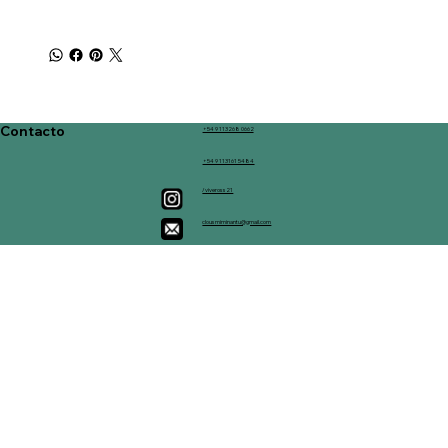
Contacto
+54 9 113268 0662
+54 9 113161 5484
/viveross21
clousmiminantu@gmail.com