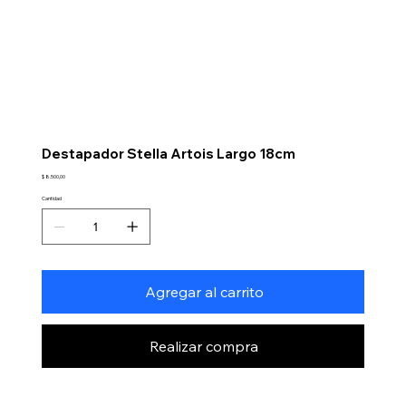
Destapador Stella Artois Largo 18cm
Precio
$ 8.500,00
Cantidad
Agregar al carrito
Realizar compra