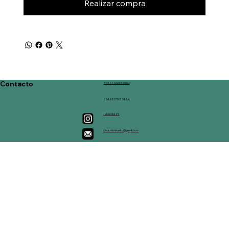
Realizar compra
Contacto
+54 9 113268 0662
+54 9 113161 5484
/viveross21
clousmiminantu@gmail.com