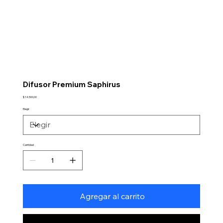
Difusor Premium Saphirus
Precio
$ 14.500,00
Elegir
Cantidad
Agregar al carrito