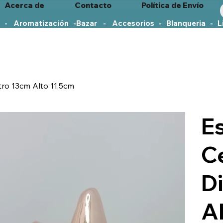
Acerca de
Contacto
Política de Envío
   -    Aromatización   -
tro 13cm Alto 11,5cm
Es
C
D
A