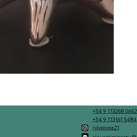
+54 9 113268 0662
+54 9 113161 548
/viveross21