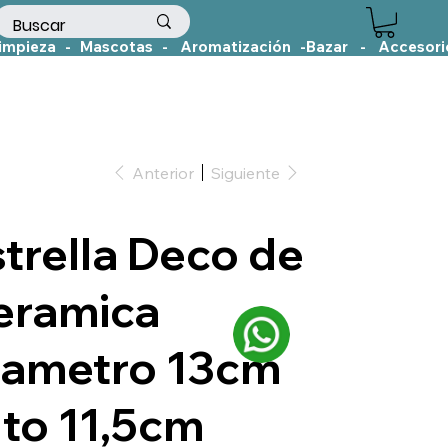
Anterior
Siguiente
trella Deco de
eramica
iametro 13cm
lto 11,5cm