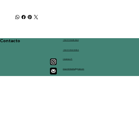
Contacto
+54 9 113268 0662
+54 9 113161 5484
/viveross21
clousmiminantu@gmail.com