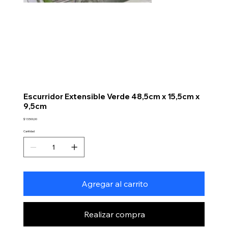
Escurridor Extensible Verde 48,5cm x 15,5cm x
9,5cm
Precio
$ 13.500,00
Cantidad
Agregar al carrito
Realizar compra