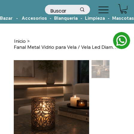
Bazar    -    Accesorios   -   Blanqueria   -   Limpieza   -   Mascotas
Inicio
>
Fanal Metal Vidrio para Vela / Vela Led Diametro 7,4cm Alto 8,5cm