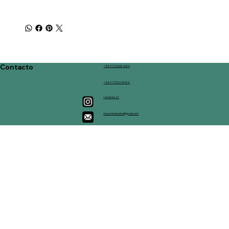
Contacto
+54 9 113268 0662
+54 9 113161 5484
/viveross21
clousmiminantu@gmail.com