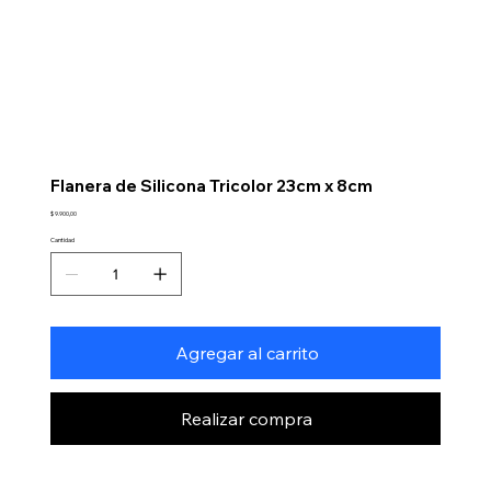
Flanera de Silicona Tricolor 23cm x 8cm
Precio
$ 9.900,00
Cantidad
Agregar al carrito
Realizar compra