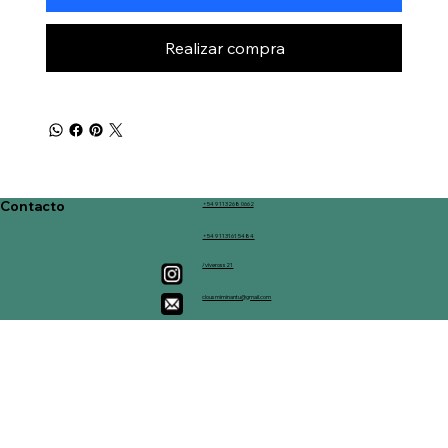
Realizar compra
Contacto
+54 9 113268 0662
+54 9 113161 5484
/viveross21
clousmiminantu@gmail.com