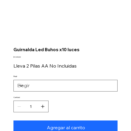
Guirnalda Led Buhos x10 luces
Precio
$ 9.200,00
Lleva 2 Pilas AA No Incluidas
Elegir
Cantidad
Agregar al carrito