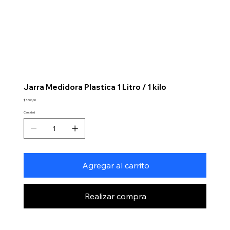
Jarra Medidora Plastica 1 Litro / 1 kilo
Precio
$ 3.500,00
Cantidad
Agregar al carrito
Realizar compra