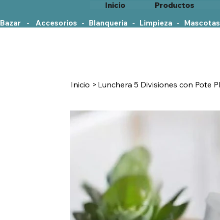
Inicio
Productos
Bazar    -    Accesorios   -   Blanqueria   -   Limpieza   -   Mascotas
Inicio
>
Lunchera 5 Divisiones con Pote P