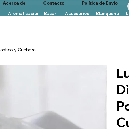
Acerca de
Contacto
Política de Envío
   -    Aromatización   -
lastico y Cuchara
L
D
Po
C