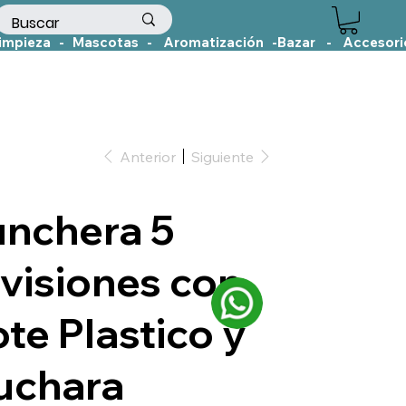
Anterior
Siguiente
unchera 5
ivisiones con
te Plastico y
uchara