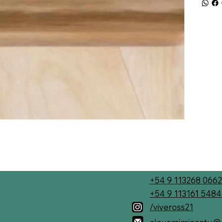
+54 9 113268 0662
+54 9 113161 548
/viveross21