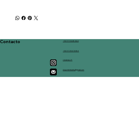
Contacto
+54 9 113268 0662
+54 9 113161 5484
/viveross21
clousmiminantu@gmail.com