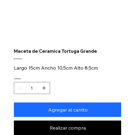
Maceta de Ceramica Tortuga Grande
Precio
$ 15.900,00
Largo 15cm Ancho 10,5cm Alto 8,5cm
Cantidad
Agregar al carrito
Realizar compra