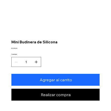
Mini Budinera de Silicona
Precio
$ 3.300,00
Cantidad
Agregar al carrito
Realizar compra