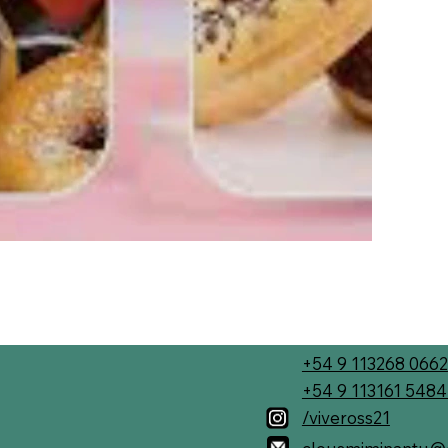
+54 9 113268 0662
+54 9 113161 548
/viveross21