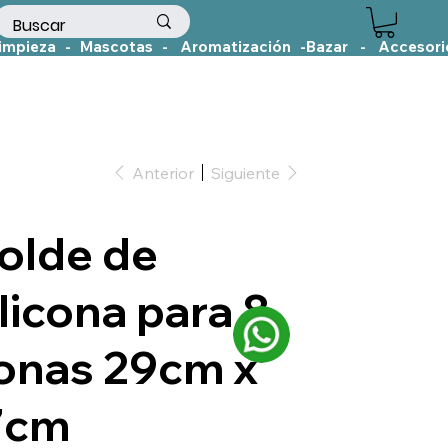
Anterior
Siguiente
olde de
licona para 8
onas 29cm x
7cm