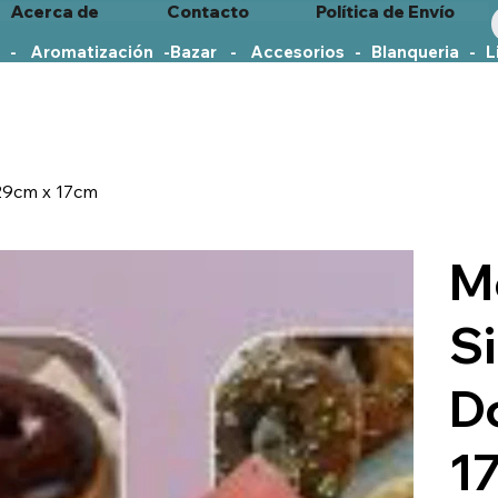
Acerca de
Contacto
Política de Envío
   -    Aromatización   -
29cm x 17cm
M
Si
D
1