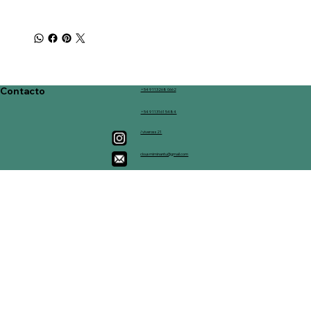
Contacto
+54 9 113268 0662
+54 9 113161 5484
/viveross21
clousmiminantu@gmail.com