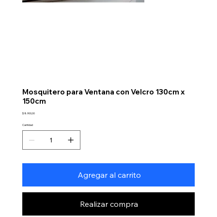
Mosquitero para Ventana con Velcro 130cm x
150cm
Precio
$ 8.900,00
Cantidad
Agregar al carrito
Realizar compra