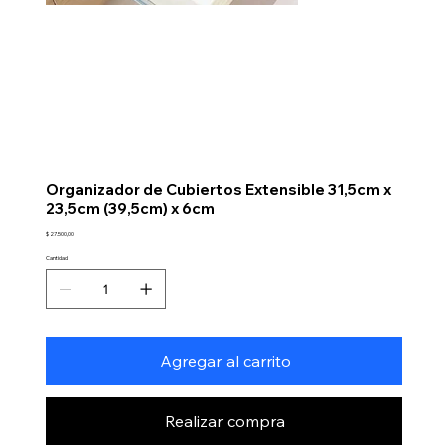
Organizador de Cubiertos Extensible 31,5cm x
23,5cm (39,5cm) x 6cm
Precio
$ 27.500,00
Cantidad
Agregar al carrito
Realizar compra