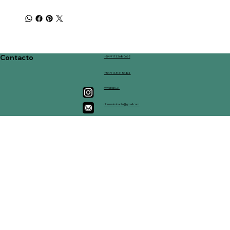
Contacto
+54 9 113268 0662
+54 9 113161 5484
/viveross21
clousmiminantu@gmail.com