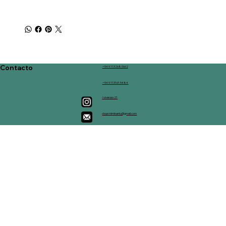
Contacto
+54 9 113268 0662
+54 9 113161 5484
/viveross21
clousmiminantu@gmail.com