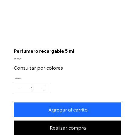
Perfumero recargable 5 ml
Precio
$ 3.200,00
Consultar por colores
Cantidad
Agregar al carrito
Realizar compra