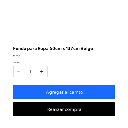
Funda para Ropa 60cm x 137cm Beige
Precio
$ 6.200,00
Cantidad
Agregar al carrito
Realizar compra