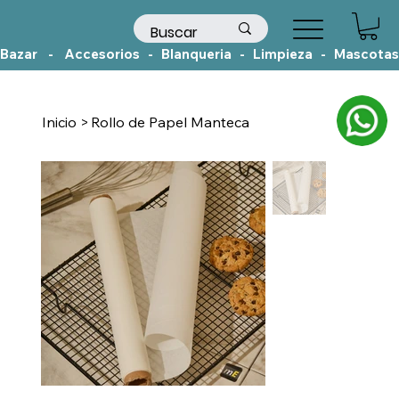
Bazar    -    Accesorios   -   Blanqueria   -   Limpieza   -   Mascotas
Inicio
>
Rollo de Papel Manteca