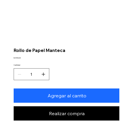
Rollo de Papel Manteca
Precio
$ 3.900,00
Cantidad
Agregar al carrito
Realizar compra