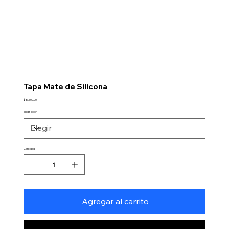
Tapa Mate de Silicona
Precio
$ 8.500,00
Elegir color
Cantidad
Agregar al carrito