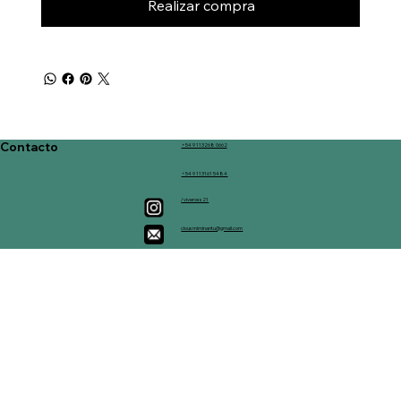
Realizar compra
Contacto
+54 9 113268 0662
+54 9 113161 5484
/viveross21
clousmiminantu@gmail.com