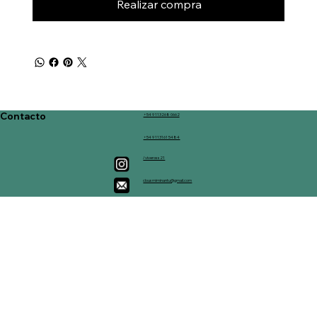
Realizar compra
Contacto
+54 9 113268 0662
+54 9 113161 5484
/viveross21
clousmiminantu@gmail.com