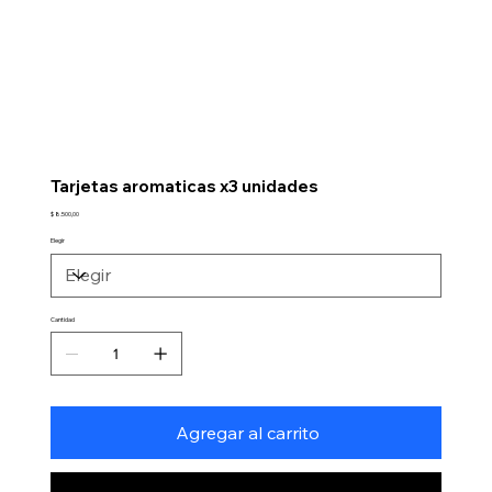
Tarjetas aromaticas x3 unidades
Precio
$ 8.500,00
Elegir
Cantidad
Agregar al carrito