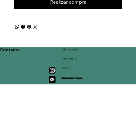
Realizar compra
Contacto
+54 9 113268 0662
+54 9 113161 5484
/viveross21
clousmiminantu@gmail.com