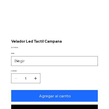
Velador Led Tactil Campana
Precio
$ 21.900,00
Elegir
Cantidad
Agregar al carrito